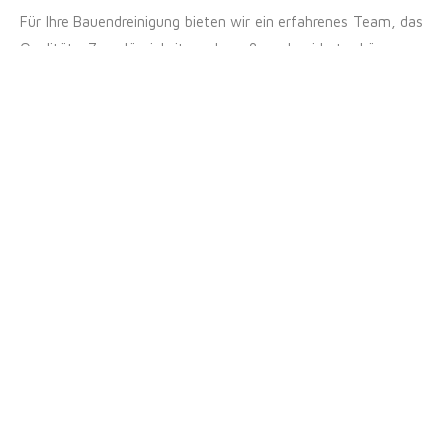
Für Ihre Bauendreinigung bieten wir ein erfahrenes Team, das
Qualität, Zuverlässigkeit und maßgeschneiderte Lösungen
sicherstellt. Unsere modernen Reinigungstechniken
garantieren einwandfreie Ergebnisse für Ihr Bauprojekt.
Kontaktieren Sie uns
für eine
maßgeschneiderte Lösung:
Kontaktieren Sie uns für professionelle
Reinigungsdienstleistungen und erfahren Sie, wie wir Ihre
Anforderungen erfüllen können. Unsere freundlichen
Mitarbeiter stehen Ihnen zur Verfügung, um Ihre Fragen zu
beantworten und ein individuelles Angebot zu erstellen.